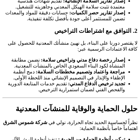
إصدار تقارير السلامة الإنشائية:
تقديم شهادات هندسية
معتمدة تثبت سلامة الهيكل المعدني وجاهزيته للتشغيل.
إصدار تقارير حصر الكميات:
حسابات دقيقة للمواد والمعدات
تضمن للمستثمر أعلى جودة بأفضل تكلفة تنفيذية.
يقتصر دورنا على البناء، بل نهيئ منشأتك المعدنية للحصول على
ة الاعتمادات الرسمية عبر:
إصدار رخصة دفاع مدني وتراخيص سلامة:
نضمن مطابقة
المنشأة لكود البناء السعودي الخاص بالمنشآت المعدنية.
مراجعة واعتماد وتصميم مخططات السلامة:
دمج أنظمة
الإطفاء والإنذار في التصميم الإنشائي منذ اللحظة الأولى.
تجديد ترخيص الدفاع المدني:
تقديم خدمات المتابعة الدورية
والفحص الفني لضمان استمرارية الترخيص.
ول الحماية والوقاية للمنشآت المعدنية
اً لحساسية الحديد تجاه الحرارة، نولي في
شركة شموس الشرق
ماماً خاصاً بأنظمة الحماية:
تركيب أنظمة الحماية من الحريق:
تنفيذ أنظمة الرش الآلي