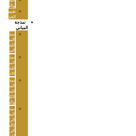
الشكاوي
والمقترحات
تقييم
الخدمة
نمذجة
المباني
نمذجة
المباني
للتصمیم
المعماري
نمذجة
المباني
للتصمیم
الانشائي
نمذجة
المباني
للتصمیم
الكھربائي
والمیكانیكي
نمذجة
البعد
الرابع
(المراحل
الزمنیة