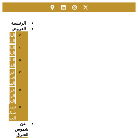
الرئيسية
العروض
الباقة
الماسية
الباقة
البلاتينية
الباقة
الذهبية
عروض
قسم
المساحة
عروض
الرخص
التجارية
تصريح
سكن
الحجاج
عن
شموس
الشرق