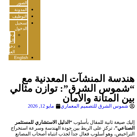
الصور
المدونة
التوظيف
تسجيل
الدخول
دخول
الموظفين
دخول
العملاء
English
ندسة المنشآت المعدنية مع
شموس الشرق”: توازن مثالي
ن المتانة والأمان
شموس الشرق للتصميم المعماري
مايو 12, 2026
يك صيغة ثانية للمقال بأسلوب
“الدليل الاستشاري للمستثمر
صناعي”
، تركز على الربط بين جودة الهندسة وسرعة استخراج
تراخيص، وهو أسلوب فعال جداً لجذب انتباه أصحاب المصانع