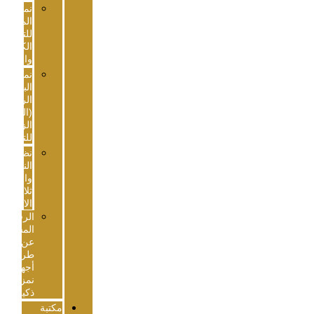
نمذجة
المباني
للتصمیم
الكھربائي
والمیكانیكي
نمذجة
البعد
الرابع
(المراحل
الزمنیة
للتنفیذ)
نظم
النمزجة
والمحاكاه
ثلاثیة
الابعاد
الرفع
المساحي
عن
طریق
أجھزة
نمزجة
ذكیة
مكتبة