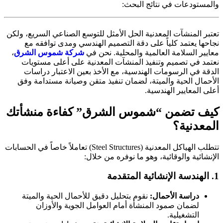
لمستودعات في نتائج البحث:
بر المنشآت المعدنية الحل الأمثل للتوسع الصناعي السريع، ولكن
حها يعتمد كلياً على دقة التصميم الهندسي ومدى توافقه مع
يير السلامة العالمية والمحلية. نحن في
شركة شموس الشرق
،
تمد في تصميم وتنفيذ المنشآت المعدنية على أعلى مستويات
قة في الرسومات الهندسية، مع الأخذ بعين الاعتبار دراسات
حمال الحية والميتة، لضمان تنفيذ متقن وصيانة مستدامة وفق
ى المعايير الهندسية.
ف تضمن “شموس الشرق” كفاءة منشأتك
معدنية؟
تتطلب الهياكل المعدنية (Steel Structures) تعاملاً خاصاً في الحسابات
نشائية والوقائية، وهو ما نوفره من خلال:
دراسة الأحمال:
نقوم بتحليل دقيق للأحمال الحية والميتة
لضمان صمود المنشأة أمام العوامل الجوية والأوزان
التشغيلية.