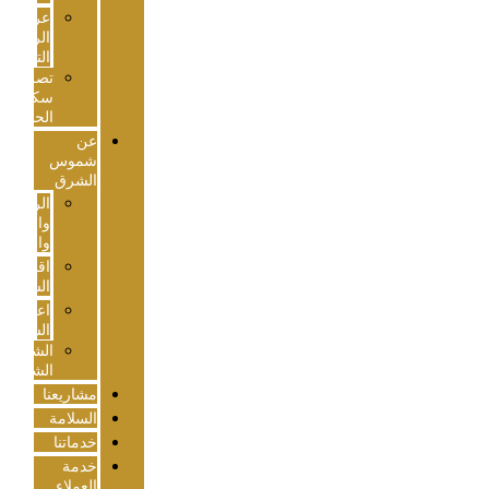
عروض
الرخص
التجارية
تصريح
سكن
الحجاج
عن
شموس
الشرق
الرسالة
والرؤية
والأهداف
اقسام
الشركة
اعتمادات
الشركة
الشركات
الشقيقة
مشاريعنا
السلامة
خدماتنا
خدمة
العملاء