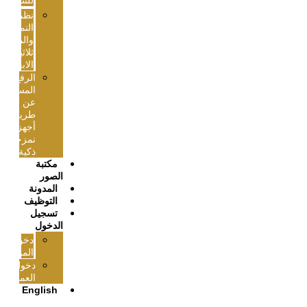
للتنفیذ)
نظم
النمزجة
والمحاكاه
ثلاثیة
الابعاد
الرفع
المساحي
عن
طریق
أجھزة
نمزجة
ذكیة
مكتبة
الصور
المدونة
التوظيف
تسجيل
الدخول
دخول
الموظفين
دخول
العملاء
English