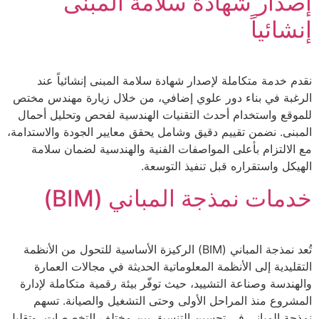
إصدار شهادة سلامة المبنى
إنشائياً
نقدم خدمة متكاملة لإصدار شهادة سلامة المبنى إنشائياً عند
الرغبة في بناء دور علوي إضافي، من خلال زيارة مهندس مختص
للموقع واستخدام أحدث التقنيات الهندسية لفحص وتحليل أحمال
المبنى. نضمن تقييم دقيق وشامل يحقق معايير الجودة والاستدامة،
مع الالتزام بأعلى المواصفات الفنية والهندسية لضمان سلامة
الهيكل واستقراره قبل تنفيذ التوسعة.
خدمات نمذجة المباني (BIM)
تُعد نمذجة المباني (BIM) الركيزة الأساسية للتحول من الأنظمة
التقليدية إلى الأنظمة المعلوماتية الحديثة في مجالات العمارة
والهندسة وصناعة التشييد، حيث توفّر بيئة رقمية متكاملة لإدارة
المشروع منذ المراحل الأولى وحتى التشغيل والصيانة. تسهم
نمذجة المباني في تحسين التنسيق بين مختلف التخصصات، وتقليل