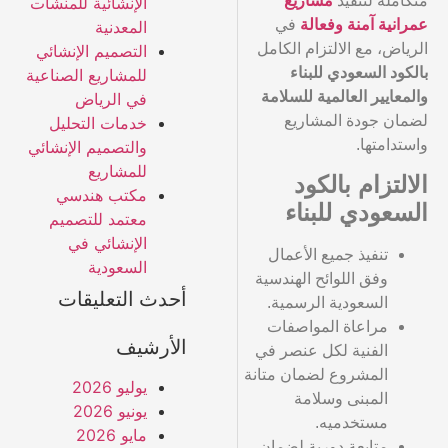
متكاملة لتنفيذ
مشاريع
الإنشائية للمنشآت
عمرانية آمنة وفعالة
في
المعدنية
الرياض، مع الالتزام الكامل
التصميم الإنشائي
بالكود السعودي للبناء
للمشاريع الصناعية
والمعايير العالمية للسلامة
في الرياض
لضمان جودة المشاريع
خدمات التحليل
واستدامتها.
والتصميم الإنشائي
للمشاريع
الالتزام بالكود
مكتب هندسي
السعودي للبناء
معتمد للتصميم
الإنشائي في
تنفيذ جميع الأعمال
السعودية
وفق اللوائح الهندسية
أحدث التعليقات
السعودية الرسمية.
مراعاة المواصفات
الأرشيف
الفنية لكل عنصر في
المشروع لضمان متانة
يوليو 2026
المبنى وسلامة
يونيو 2026
مستخدميه.
مايو 2026
متابعة دورية لضمان