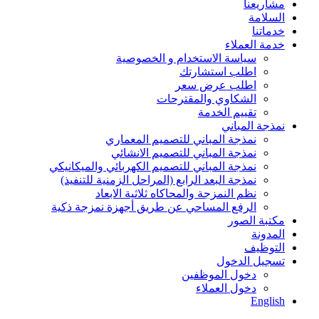
مشاريعنا
السلامة
خدماتنا
خدمة العملاء
سياسة الاستخدام و الخصوصية
اطلب استشارتك
اطلب عرض سعر
الشكاوي والمقترحات
تقييم الخدمة
نمذجة المباني
نمذجة المباني للتصمیم المعماري
نمذجة المباني للتصمیم الانشائي
نمذجة المباني للتصمیم الكھربائي والمیكانیكي
نمذجة البعد الرابع (المراحل الزمنیة للتنفیذ)
نظم النمزجة والمحاكاه ثلاثیة الابعاد
الرفع المساحي عن طریق أجھزة نمزجة ذكیة
مكتبة الصور
المدونة
التوظيف
تسجيل الدخول
دخول الموظفين
دخول العملاء
English