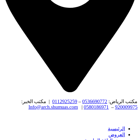
مكتب الرياض:
0536690772
–
0112925259
| مكتب الخبر:
Info@arch.shumuas.com
|
0580186971
–
920009975
الرئيسية
العروض