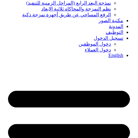
نمذجة البعد الرابع (المراحل الزمنیة للتنفیذ)
نظم النمزجة والمحاكاه ثلاثیة الابعاد
الرفع المساحي عن طریق أجھزة نمزجة ذكیة
مكتبة الصور
المدونة
التوظيف
تسجيل الدخول
دخول الموظفين
دخول العملاء
English