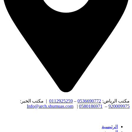
مكتب الرياض:
0536690772
–
0112925259
| مكتب الخبر:
Info@arch.shumuas.com
|
0580186971
–
920009975
الرئيسية