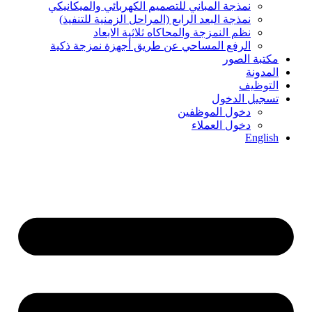
نمذجة المباني للتصمیم الكھربائي والمیكانیكي
نمذجة البعد الرابع (المراحل الزمنیة للتنفیذ)
نظم النمزجة والمحاكاه ثلاثیة الابعاد
الرفع المساحي عن طریق أجھزة نمزجة ذكیة
مكتبة الصور
المدونة
التوظيف
تسجيل الدخول
دخول الموظفين
دخول العملاء
English