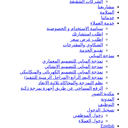
الشركات الشقيقة
مشاريعنا
السلامة
خدماتنا
خدمة العملاء
سياسة الاستخدام و الخصوصية
اطلب استشارتك
اطلب عرض سعر
الشكاوي والمقترحات
تقييم الخدمة
نمذجة المباني
نمذجة المباني للتصمیم المعماري
نمذجة المباني للتصمیم الانشائي
نمذجة المباني للتصمیم الكھربائي والمیكانیكي
نمذجة البعد الرابع (المراحل الزمنیة للتنفیذ)
نظم النمزجة والمحاكاه ثلاثیة الابعاد
الرفع المساحي عن طریق أجھزة نمزجة ذكیة
مكتبة الصور
المدونة
التوظيف
تسجيل الدخول
دخول الموظفين
دخول العملاء
English