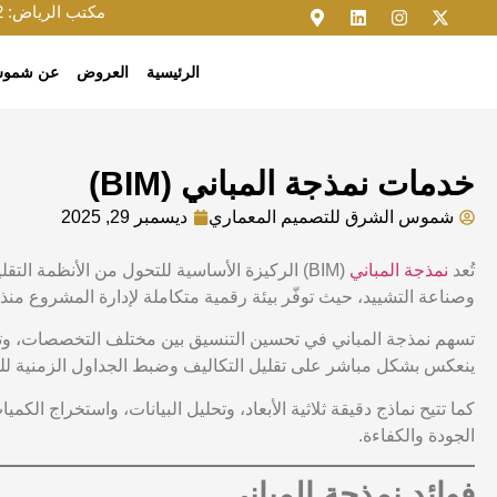
مكتب الرياض:
2
الرئيسية
العروض
عن شموس
خدمات نمذجة المباني (BIM)
شموس الشرق للتصميم المعماري
ديسمبر 29, 2025
تُعد
نمذجة المباني
(BIM) الركيزة الأساسية للتحول من الأنظمة الت
وصناعة التشييد، حيث توفّر بيئة رقمية متكاملة لإدارة المشروع منذ
تسهم نمذجة المباني في تحسين التنسيق بين مختلف التخصصات، وتقل
ينعكس بشكل مباشر على تقليل التكاليف وضبط الجداول الزمنية لل
كما تتيح نماذج دقيقة ثلاثية الأبعاد، وتحليل البيانات، واستخراج الكم
الجودة والكفاءة.
فوائد نمذجة المباني