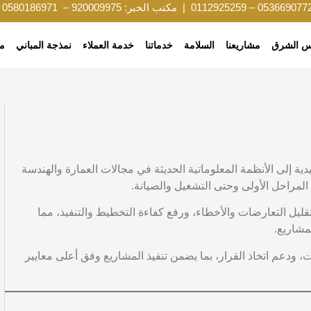
053669077
–
0112925259
| مكتب الخبر:
920009975
–
0580186971
|
 الشرق
مشاريعنا
السلامة
خدماتنا
خدمة العملاء
نمذجة المباني
مك
قليدية إلى الأنظمة المعلوماتية الحديثة في مجالات العمارة والهندسة
 المراحل الأولى وحتى التشغيل والصيانة.
يل التعارضات والأخطاء، ورفع كفاءة التخطيط والتنفيذ، مما
مشاريع.
يات، ودعم اتخاذ القرار، بما يضمن تنفيذ المشاريع وفق أعلى معايير