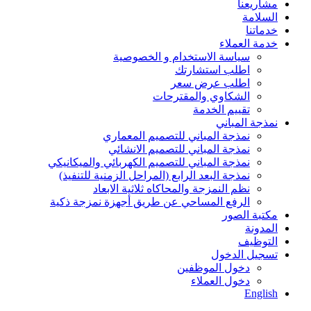
مشاريعنا
السلامة
خدماتنا
خدمة العملاء
سياسة الاستخدام و الخصوصية
اطلب استشارتك
اطلب عرض سعر
الشكاوي والمقترحات
تقييم الخدمة
نمذجة المباني
نمذجة المباني للتصمیم المعماري
نمذجة المباني للتصمیم الانشائي
نمذجة المباني للتصمیم الكھربائي والمیكانیكي
نمذجة البعد الرابع (المراحل الزمنیة للتنفیذ)
نظم النمزجة والمحاكاه ثلاثیة الابعاد
الرفع المساحي عن طریق أجھزة نمزجة ذكیة
مكتبة الصور
المدونة
التوظيف
تسجيل الدخول
دخول الموظفين
دخول العملاء
English