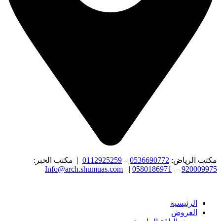
مكتب الرياض:
0536690772
–
0112925259
| مكتب الخبر:
Info@arch.shumuas.com
|
0580186971
–
920009975
الرئيسية
العروض