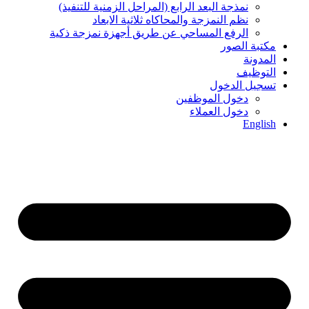
نمذجة البعد الرابع (المراحل الزمنیة للتنفیذ)
نظم النمزجة والمحاكاه ثلاثیة الابعاد
الرفع المساحي عن طریق أجھزة نمزجة ذكیة
مكتبة الصور
المدونة
التوظيف
تسجيل الدخول
دخول الموظفين
دخول العملاء
English