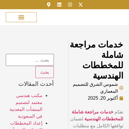
مكتبة الصور
خدمة العملاء
عن شموس الشرق
نمذجة المباني
تسجيل الدخول
خدمات مراجعة
شاملة
للمخططات
الهندسية
أحدث المقالات
شموس الشرق للتصميم
المعماري
مكتب هندسي
أكتوبر 20, 2025
معتمد لتصميم
المنشآت المعدنية
نقدّم
خدمات مراجعة شاملة
في السعودية
للمخططات الهندسية
لضمان
إعداد المخططات
توافقها الكامل مع متطلبات