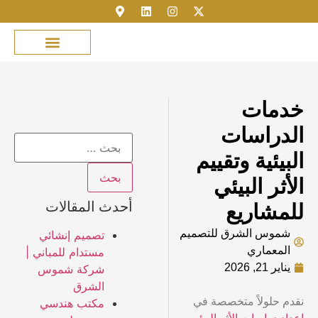
مكتبة الصور
خدمة العملاء
عن شموس الشرق
نمذجة المباني
تسجيل الدخول
خدمات
الدراسات
البيئية وتقييم
الأثر البيئي
أحدث المقالات
للمشاريع
شموس الشرق للتصميم
تصميم إنشائي
المعماري
مستدام للمباني |
يناير 21, 2026
شركة شموس
الشرق
نقدم حلولاً متخصصة في
مكتب هندسي