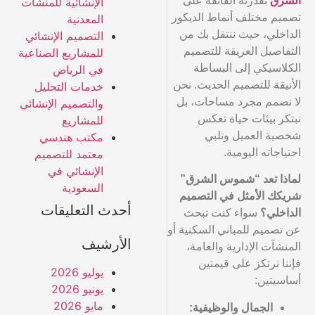
الشرق
بقدرته الفائقة على
الإنشائية للمنشآت
تصميم مختلف أنماط الديكور
المعدنية
الداخلي، حيث ننتقل بك من
التصميم الإنشائي
التفاصيل العريقة للتصميم
للمشاريع الصناعية
الكلاسيكي إلى البساطة
في الرياض
الأنيقة للتصميم الحديث. نحن
خدمات التحليل
لا نصمم مجرد مساحات، بل
والتصميم الإنشائي
نبتكر بيئات حياة تعكس
للمشاريع
شخصية العميل وتلبي
مكتب هندسي
احتياجاته اليومية.
معتمد للتصميم
الإنشائي في
لماذا تعد “شموس الشرق”
السعودية
شريكك الأمثل في التصميم
أحدث التعليقات
الداخلي؟
سواء كنت تبحث
عن تصميم للمباني السكنية أو
الأرشيف
المنشآت الإدارية والعامة،
فإننا نرتكز على قيمتين
يوليو 2026
أساسيتين:
يونيو 2026
مايو 2026
الجمال والوظيفية: