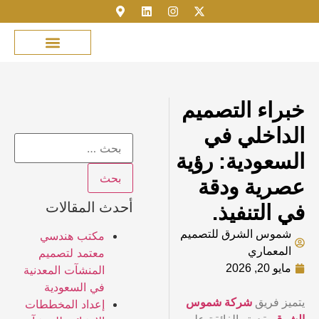
مكتبة الصور
خدمة العملاء
عن شموس الشرق
نمذجة المباني
تسجيل الدخول
خبراء التصميم
الداخلي في
السعودية: رؤية
عصرية ودقة
أحدث المقالات
في التنفيذ.
شموس الشرق للتصميم
مكتب هندسي
المعماري
معتمد لتصميم
مايو 20, 2026
المنشآت المعدنية
في السعودية
يتميز فريق
شركة شموس
إعداد المخططات