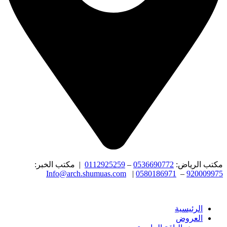
مكتب الرياض:
0536690772
–
0112925259
| مكتب الخبر:
Info@arch.shumuas.com
|
0580186971
–
920009975
الرئيسية
العروض