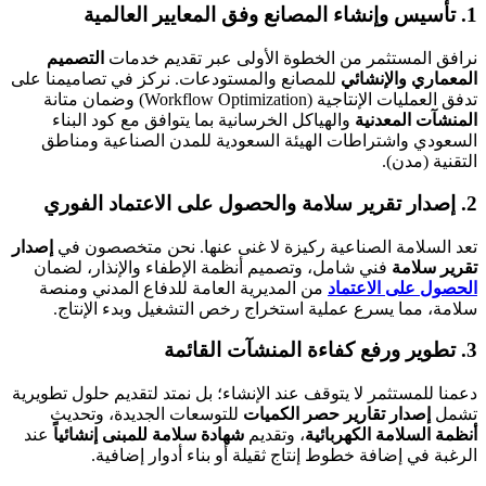
1. تأسيس وإنشاء المصانع وفق المعايير العالمية
نرافق المستثمر من الخطوة الأولى عبر تقديم خدمات
التصميم
المعماري والإنشائي
للمصانع والمستودعات. نركز في تصاميمنا على
تدفق العمليات الإنتاجية (Workflow Optimization) وضمان متانة
المنشآت المعدنية
والهياكل الخرسانية بما يتوافق مع كود البناء
السعودي واشتراطات الهيئة السعودية للمدن الصناعية ومناطق
التقنية (مدن).
2. إصدار تقرير سلامة والحصول على الاعتماد الفوري
تعد السلامة الصناعية ركيزة لا غنى عنها. نحن متخصصون في
إصدار
تقرير سلامة
فني شامل، وتصميم أنظمة الإطفاء والإنذار، لضمان
الحصول على الاعتماد
من المديرية العامة للدفاع المدني ومنصة
سلامة، مما يسرع عملية استخراج رخص التشغيل وبدء الإنتاج.
3. تطوير ورفع كفاءة المنشآت القائمة
دعمنا للمستثمر لا يتوقف عند الإنشاء؛ بل نمتد لتقديم حلول تطويرية
تشمل
إصدار تقارير حصر الكميات
للتوسعات الجديدة، وتحديث
أنظمة السلامة الكهربائية
، وتقديم
شهادة سلامة للمبنى إنشائياً
عند
الرغبة في إضافة خطوط إنتاج ثقيلة أو بناء أدوار إضافية.