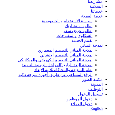
مشاريعنا
السلامة
خدماتنا
خدمة العملاء
سياسة الاستخدام و الخصوصية
اطلب استشارتك
اطلب عرض سعر
الشكاوي والمقترحات
تقييم الخدمة
نمذجة المباني
نمذجة المباني للتصمیم المعماري
نمذجة المباني للتصمیم الانشائي
نمذجة المباني للتصمیم الكھربائي والمیكانیكي
نمذجة البعد الرابع (المراحل الزمنیة للتنفیذ)
نظم النمزجة والمحاكاه ثلاثیة الابعاد
الرفع المساحي عن طریق أجھزة نمزجة ذكیة
مكتبة الصور
المدونة
التوظيف
تسجيل الدخول
دخول الموظفين
دخول العملاء
English