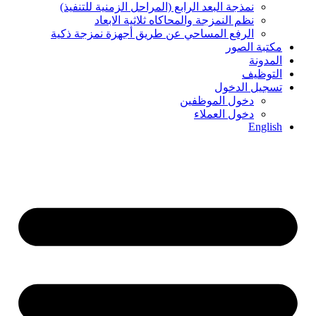
نمذجة البعد الرابع (المراحل الزمنیة للتنفیذ)
نظم النمزجة والمحاكاه ثلاثیة الابعاد
الرفع المساحي عن طریق أجھزة نمزجة ذكیة
مكتبة الصور
المدونة
التوظيف
تسجيل الدخول
دخول الموظفين
دخول العملاء
English