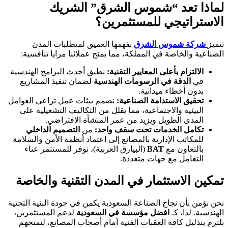
لماذا تعد “شموس الشرق” الشريك
الاستراتيجي للمستثمرين؟
تتميز
شركة شموس الشرق
بفهمها العميق لمتطلبات المدن
الصناعية والخاصة في المملكة، مما يمنح عملائنا مزايا تنافسية:
الالتزام بأعلى المعايير التقنية:
نطبق أحدث البرامج الهندسية
في
الدقة في الرسومات الهندسية
لضمان تنفيذ المشاريع
بدون أخطاء ميدانية.
تحقيق الاستدامة الصناعية:
نصمم بيئات عمل تراعي العوامل
البيئية والاجتماعية، مما يقلل من التكاليف التشغيلية على
المدى الطويل ويزيد من عمر المنشأة الافتراضي.
تكامل الخدمات تحت سقف واحد:
من
التصميم الداخلي
للمكاتب الإدارية بالمصانع إلى اعتماد أنظمة الأمن والسلامة
بالتعاون مع
BAT
(البيارق العربية)، نوفر للمستثمر عناء
التعامل مع جهات متعددة.
تمكين الاستثمار في المدن التقنية والخاصة
نحن نؤمن بأن نجاح الصناعة السعودية يكمن في جودة البنية التحتية
الهندسية. لذا، كـ
افضل مؤسسة في السعودية
لدعم المستثمرين،
نلتزم بتذليل كافة العقبات الفنية أمام أصحاب المصانع، لنمنحهم