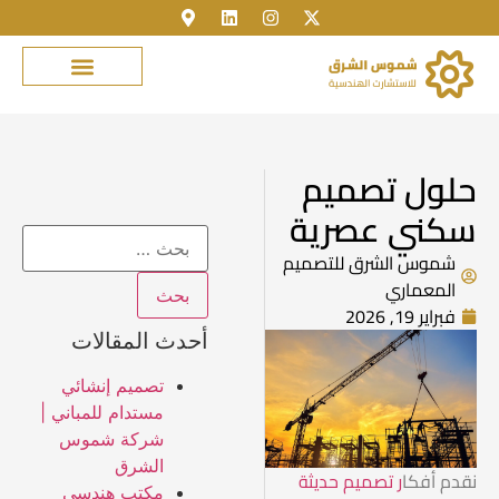
حلول تصميم
سكني عصرية
شموس الشرق للتصميم
المعماري
فبراير 19, 2026
أحدث المقالات
تصميم إنشائي
مستدام للمباني |
شركة شموس
الشرق
نقدم أفكا
ر تصميم حديثة
مكتب هندسي