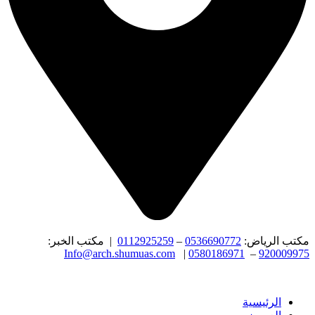
مكتب الرياض:
0536690772
–
0112925259
| مكتب الخبر:
Info@arch.shumuas.com
|
0580186971
–
920009975
الرئيسية