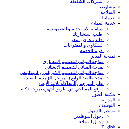
الشركات الشقيقة
مشاريعنا
السلامة
خدماتنا
خدمة العملاء
سياسة الاستخدام و الخصوصية
اطلب استشارتك
اطلب عرض سعر
الشكاوي والمقترحات
تقييم الخدمة
نمذجة المباني
نمذجة المباني للتصمیم المعماري
نمذجة المباني للتصمیم الانشائي
نمذجة المباني للتصمیم الكھربائي والمیكانیكي
نمذجة البعد الرابع (المراحل الزمنیة للتنفیذ)
نظم النمزجة والمحاكاه ثلاثیة الابعاد
الرفع المساحي عن طریق أجھزة نمزجة ذكیة
مكتبة الصور
المدونة
التوظيف
تسجيل الدخول
دخول الموظفين
دخول العملاء
English