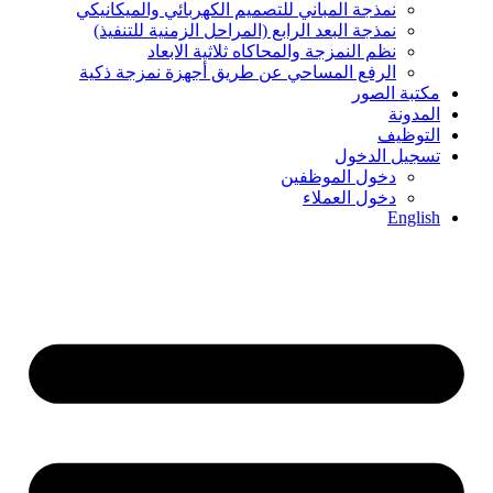
نمذجة المباني للتصمیم الكھربائي والمیكانیكي
نمذجة البعد الرابع (المراحل الزمنیة للتنفیذ)
نظم النمزجة والمحاكاه ثلاثیة الابعاد
الرفع المساحي عن طریق أجھزة نمزجة ذكیة
مكتبة الصور
المدونة
التوظيف
تسجيل الدخول
دخول الموظفين
دخول العملاء
English