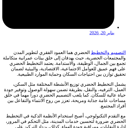
يناير 20, 2026
التصميم والتخطيط
الحضري هما العمود الفقري لتطوير المدن
والمجتمعات الحضرية، حيث يهدفان إلى خلق بيئات عمرانية متكاملة
تجمع بين الجمال، الوظيفة، والاستدامة. يعتمد التخطيط الحضري
على فهم عميق للعوامل الاجتماعية، الاقتصادية، والبيئية لضمان
تحقيق توازن بين احتياجات السكان وحماية الموارد الطبيعية.
يشمل التخطيط الحضري توزيع الأنشطة المختلفة مثل السكن،
العمل، الترفيه، والنقل، بطريقة تضمن سهولة الوصول وتوفير جودة
حياة عالية للسكان. كما يلعب التصميم الحضري دوراً مهماً في خلق
مساحات عامة جذابة ومريحة، تعزز من روح الانتماء والتفاعل بين
أفراد المجتمع.
مع التقدم التكنولوجي، أصبح استخدام الأنظمة الذكية في التخطيط
الحضري ضرورة لتحسين خدمات المدينة، مثل التحكم في المرور،
إدارة النفايات، ومراقبة جودة الهواء. كذلك، يزداد التركيز على