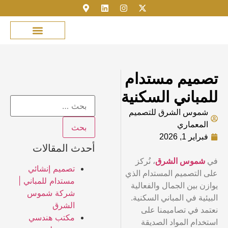
مكتبة الصور
خدمة العملاء
عن شموس الشرق
نمذجة المباني
تسجيل الدخول
تصميم مستدام
للمباني السكنية
شموس الشرق للتصميم
المعماري
فبراير 1, 2026
أحدث المقالات
في
شموس الشرق
، نُركز
تصميم إنشائي
على التصميم المستدام الذي
مستدام للمباني |
يوازن بين الجمال والفعالية
شركة شموس
البيئية في المباني السكنية.
الشرق
نعتمد في تصاميمنا على
مكتب هندسي
استخدام المواد الصديقة