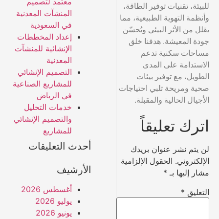
معتمد لتصميم
للبيئة، تقنيات توفير الطاقة،
المنشآت المعدنية
وأنظمة التهوية الطبيعية، مما
في السعودية
يقلل من الأثر البيئي ويُحسّن
إعداد المخططات
جودة المعيشة. هدفنا خلق
الإنشائية للمنشآت
مساحات سكنية تدعم
المعدنية
الاستدامة على المدى
التصميم الإنشائي
الطويل، مع توفير بيئات
للمشاريع الصناعية
صحية ومريحة تلبي احتياجات
في الرياض
الأجيال الحالية والمقبلة.
خدمات التحليل
والتصميم الإنشائي
اترك تعليقاً
للمشاريع
أحدث التعليقات
لن يتم نشر عنوان بريدك
الإلكتروني.
الحقول الإلزامية
الأرشيف
مشار إليها بـ
*
أغسطس 2026
التعليق
*
يوليو 2026
يونيو 2026