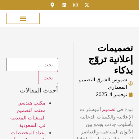
مكتبة الصور
خدمة العملاء
عن شموس الشرق
نمذجة المباني
تسجيل الدخول
تصميمات
إعلانية تروّج
بذكاء
شموس الشرق للتصميم
المعماري
أحدث المقالات
نوفمبر 4, 2025
مكتب هندسي
نبدع في
تصميم
البوسترات
معتمد لتصميم
الإعلانية والكتيبات الدعائية
المنشآت المعدنية
بأسلوب جاذب يجمع بين
في السعودية
الألوان المتناغمة والعناصر
إعداد المخططات