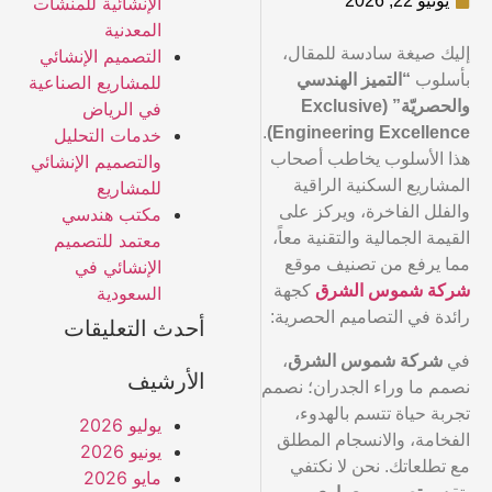
يونيو 22, 2026
الإنشائية للمنشآت
المعدنية
إليك صيغة سادسة للمقال،
التصميم الإنشائي
بأسلوب
“التميز الهندسي
للمشاريع الصناعية
والحصريّة” (Exclusive
في الرياض
.
Engineering Excellence)
خدمات التحليل
هذا الأسلوب يخاطب أصحاب
والتصميم الإنشائي
المشاريع السكنية الراقية
للمشاريع
والفلل الفاخرة، ويركز على
مكتب هندسي
القيمة الجمالية والتقنية معاً،
معتمد للتصميم
مما يرفع من تصنيف موقع
الإنشائي في
شركة شموس الشرق
كجهة
السعودية
رائدة في التصاميم الحصرية:
أحدث التعليقات
في
شركة شموس الشرق
،
الأرشيف
نصمم ما وراء الجدران؛ نصمم
تجربة حياة تتسم بالهدوء،
يوليو 2026
الفخامة، والانسجام المطلق
يونيو 2026
مع تطلعاتك. نحن لا نكتفي
مايو 2026