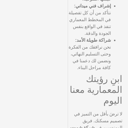
إشراف فني ميداني:
نتأكد من أن كل تفصيلة
في المخطط المعماري
تنفذ في الواقع بنفس
الجودة والدقة.
شراكة طويلة الأمد:
نحن نرافقك من الفكرة
وحتى التسليم النهائي،
ونضمن لك دعمنا في
كافة مراحل البناء.
ابنِ رؤيتك
المعمارية معنا
اليوم
لا ترضَ بأقل من التميز في
تصميم مسكنك. فريق
المهندسين في
شركة شموس