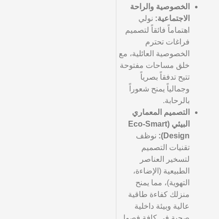
الخصوصية والراحة
الاجتماعية:
نولي
اهتماماً فائقاً لتصميم
فراغات تحترم
الخصوصية العائلية، مع
خلق مساحات مفتوحة
تتيح تدفقاً بصرياً
وجمالياً يمنح شعوراً
بالرحابة.
التصميم المعماري
البيئي (Eco-Smart
Design):
نوظف
تقنيات التصميم
لتسخير العناصر
الطبيعية (الإضاءة،
التهوية)، مما يمنح
منزلك كفاءة طاقية
عالية وبيئة داخلية
صحية في كافة فصول