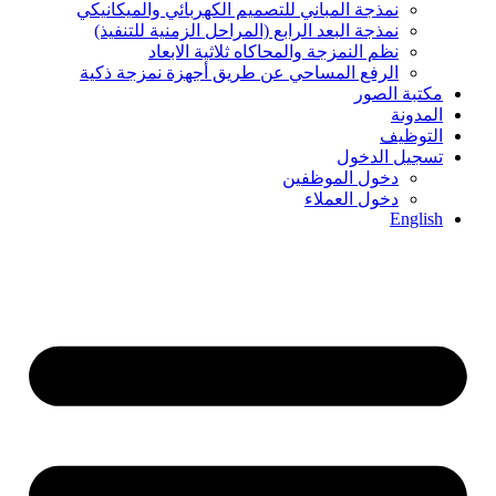
نمذجة المباني للتصمیم الكھربائي والمیكانیكي
نمذجة البعد الرابع (المراحل الزمنیة للتنفیذ)
نظم النمزجة والمحاكاه ثلاثیة الابعاد
الرفع المساحي عن طریق أجھزة نمزجة ذكیة
مكتبة الصور
المدونة
التوظيف
تسجيل الدخول
دخول الموظفين
دخول العملاء
English