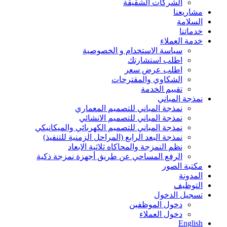
الشركات الشقيقة
مشاريعنا
السلامة
خدماتنا
خدمة العملاء
سياسة الاستخدام و الخصوصية
اطلب استشارتك
اطلب عرض سعر
الشكاوي والمقترحات
تقييم الخدمة
نمذجة المباني
نمذجة المباني للتصمیم المعماري
نمذجة المباني للتصمیم الانشائي
نمذجة المباني للتصمیم الكھربائي والمیكانیكي
نمذجة البعد الرابع (المراحل الزمنیة للتنفیذ)
نظم النمزجة والمحاكاه ثلاثیة الابعاد
الرفع المساحي عن طریق أجھزة نمزجة ذكیة
مكتبة الصور
المدونة
التوظيف
تسجيل الدخول
دخول الموظفين
دخول العملاء
English