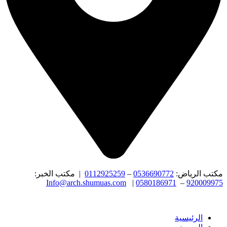
مكتب الرياض:
0536690772
–
0112925259
| مكتب الخبر:
Info@arch.shumuas.com
|
0580186971
–
920009975
الرئيسية