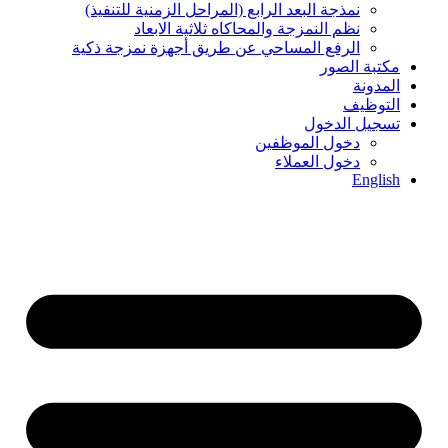
نمذجة البعد الرابع (المراحل الزمنیة للتنفیذ)
نظم النمزجة والمحاكاه ثلاثیة الابعاد
الرفع المساحي عن طریق أجھزة نمزجة ذكیة
مكتبة الصور
المدونة
التوظيف
تسجيل الدخول
دخول الموظفين
دخول العملاء
English