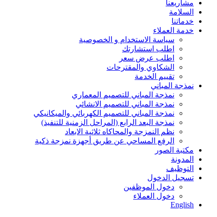
مشاريعنا
السلامة
خدماتنا
خدمة العملاء
سياسة الاستخدام و الخصوصية
اطلب استشارتك
اطلب عرض سعر
الشكاوي والمقترحات
تقييم الخدمة
نمذجة المباني
نمذجة المباني للتصمیم المعماري
نمذجة المباني للتصمیم الانشائي
نمذجة المباني للتصمیم الكھربائي والمیكانیكي
نمذجة البعد الرابع (المراحل الزمنیة للتنفیذ)
نظم النمزجة والمحاكاه ثلاثیة الابعاد
الرفع المساحي عن طریق أجھزة نمزجة ذكیة
مكتبة الصور
المدونة
التوظيف
تسجيل الدخول
دخول الموظفين
دخول العملاء
English