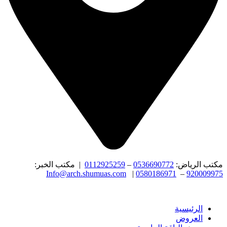
مكتب الرياض:
0536690772
–
0112925259
| مكتب الخبر:
Info@arch.shumuas.com
|
0580186971
–
920009975
الرئيسية
العروض