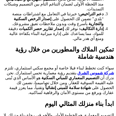
منذ اللحظة الأولى لضمان التناغم التام بين التصميم وشبكات
التمديدات.
دعم التراخيص:
خبرتنا في التعامل مع اشتراطات منصة
“بلدي” تضمن لك الحصول على
إصدار الرخص السكنية
والتجارية
بأسرع وقت وبدون ملاحظات تعيق مشروعك.
إدارة التكاليف:
نوفر لك
إصدار تقارير حصر الكميات
دقيقة
للمواد، مما يساعدك على إدارة ميزانية البناء بكفاءة عالية
ومنع أي هدر مالي.
تمكين الملاك والمطورين من خلال رؤية
هندسية شاملة
سواء كنت تخطط لبناء فيلا خاصة أو مجمع سكني استثماري، تلتزم
شركة شموس الشرق
بتقديم رؤية معمارية تحمي استثمارك. نحن
ندرك أن
التصميم المعماري للمباني السكنية
هو الأساس الذي تُبنى
عليه القيمة السوقية للعقار. ومن خلال تصاميمنا، نضمن لك
الحصول على
شهادة سلامة للمبنى إنشائياً
وتقنياً، مما يعزز قيمة
عقارك ويرفع من مستوى الأمان والرفاهية لساكنيه.
ابدأ بناء منزلك المثالي اليوم
التصميم المعماري هو الخطوة الأولى والأهم في رحلة بناء منزلك. لا