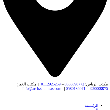
مكتب الرياض:
0536690772
–
0112925259
| مكتب الخبر:
Info@arch.shumuas.com
|
0580186971
–
920009975
الرئيسية