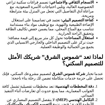
الانسجام الثقافي والاجتماعي:
نصمم فراغات سكنية تراعي
الخصوصية العالية، وتلبي احتياجات الأسرة السعودية، مع
مراعاة أدق التفاصيل التي تجعل من المنزل بيئة مترابطة
ومريحة.
كفاءة التصميم البيئي:
نعتمد في تصاميمنا على استغلال
الإضاءة الطبيعية والتهوية، مع توظيف مواد بناء مستدامة
تتناسب مع المناخ المحلي، مما يضمن خفض تكاليف الطاقة
وتحقيق الراحة الحرارية.
استغلال المساحات:
نحول كل متر مربع إلى قيمة مضافة؛
حيث نركز على التصميم الداخلي والخارجي الانسيابي الذي
يجمع بين الجمالية والوظيفة العملية.
لماذا تعد “شموس الشرق” شريكك الأمثل
للتصميم السكني؟
عندما تختار
شركة شموس الشرق
لتصميم مشروعك السكني، فإنك
تحصل على حزمة خدمات متكاملة تضمن لك رحلة بناء ناجحة:
دقة المخططات الهندسية:
نعد مخططات تفصيلية تشمل كافة
الجوانب المعمارية، مما يمنع حدوث أي تعارضات أثناء التنفيذ
الميداني.
التكامل الهندسي (MEP):
لا ينفصل التصميم المعماري عن
الأنظمة الأخرى؛ فنحن ندمج
التصميم الكهربائي والميكانيكي