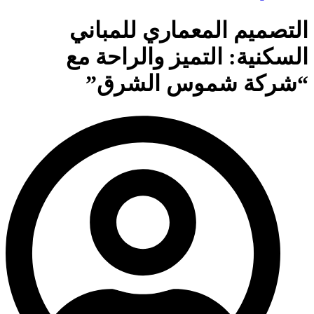
التصميم المعماري للمباني
السكنية: التميز والراحة مع
“شركة شموس الشرق”