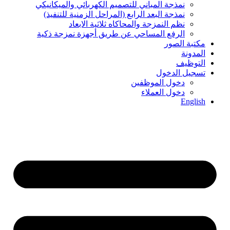
نمذجة المباني للتصمیم الكھربائي والمیكانیكي
نمذجة البعد الرابع (المراحل الزمنیة للتنفیذ)
نظم النمزجة والمحاكاه ثلاثیة الابعاد
الرفع المساحي عن طریق أجھزة نمزجة ذكیة
مكتبة الصور
المدونة
التوظيف
تسجيل الدخول
دخول الموظفين
دخول العملاء
English