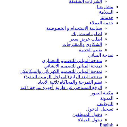
الشركات الشقيقة
مشاريعنا
السلامة
خدماتنا
خدمة العملاء
سياسة الاستخدام و الخصوصية
اطلب استشارتك
اطلب عرض سعر
الشكاوي والمقترحات
تقييم الخدمة
نمذجة المباني
نمذجة المباني للتصمیم المعماري
نمذجة المباني للتصمیم الانشائي
نمذجة المباني للتصمیم الكھربائي والمیكانیكي
نمذجة البعد الرابع (المراحل الزمنیة للتنفیذ)
نظم النمزجة والمحاكاه ثلاثیة الابعاد
الرفع المساحي عن طریق أجھزة نمزجة ذكیة
مكتبة الصور
المدونة
التوظيف
تسجيل الدخول
دخول الموظفين
دخول العملاء
English