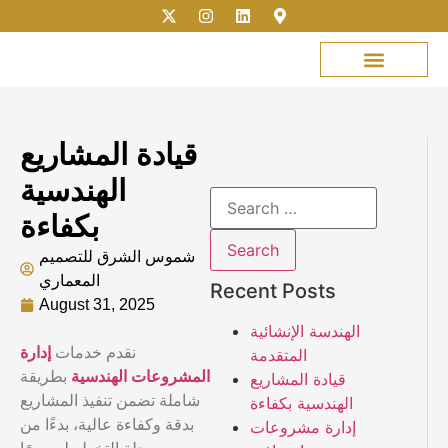
About Shumuas Alsharq
Our projects
Our Services
Customer Service
Photo Library
Job Application
قيادة المشاريع
الهندسية
بكفاءة
شموس الشرق للتصميم
المعماري
Recent Posts
August 31, 2025
الهندسة الإنشائية
نقدم خدمات
إدارة
المتقدمة
المشروعات الهندسية
بطريقة
قيادة المشاريع
شاملة تضمن تنفيذ المشاريع
الهندسية بكفاءة
بدقة وكفاءة عالية، بدءًا من
إدارة مشروعات