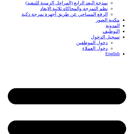
نمذجة البعد الرابع (المراحل الزمنیة للتنفیذ)
نظم النمزجة والمحاكاه ثلاثیة الابعاد
الرفع المساحي عن طریق أجھزة نمزجة ذكیة
مكتبة الصور
المدونة
التوظيف
تسجيل الدخول
دخول الموظفين
دخول العملاء
English