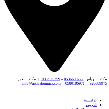
مكتب الرياض:
0536690772
–
0112925259
| مكتب الخبر:
Info@arch.shumuas.com
|
0580186971
–
920009975
الرئيسية
العروض