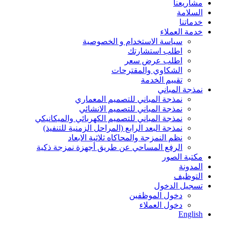
مشاريعنا
السلامة
خدماتنا
خدمة العملاء
سياسة الاستخدام و الخصوصية
اطلب استشارتك
اطلب عرض سعر
الشكاوي والمقترحات
تقييم الخدمة
نمذجة المباني
نمذجة المباني للتصمیم المعماري
نمذجة المباني للتصمیم الانشائي
نمذجة المباني للتصمیم الكھربائي والمیكانیكي
نمذجة البعد الرابع (المراحل الزمنیة للتنفیذ)
نظم النمزجة والمحاكاه ثلاثیة الابعاد
الرفع المساحي عن طریق أجھزة نمزجة ذكیة
مكتبة الصور
المدونة
التوظيف
تسجيل الدخول
دخول الموظفين
دخول العملاء
English